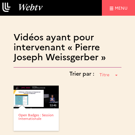
NAVIGATIO
MENU
Vidéos ayant pour
intervenant « Pierre
Joseph Weissgerber »
Trier par :
Titre
53:46
Open Badges : Session
Internationale