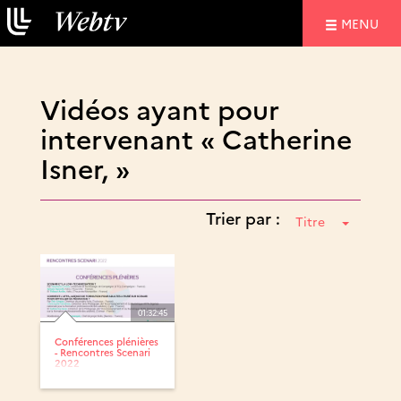
NAVIGATIO
MENU
Vidéos ayant pour
intervenant « Catherine
Isner, »
Trier par :
Titre
01:32:45
Conférences plénières
- Rencontres Scenari
2022