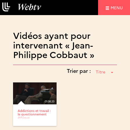
NAVIGATIO
MENU
Vidéos ayant pour
intervenant « Jean-
Philippe Cobbaut »
Trier par :
Titre
01:08:20
Addictions et travail :
le questionnement
éthique