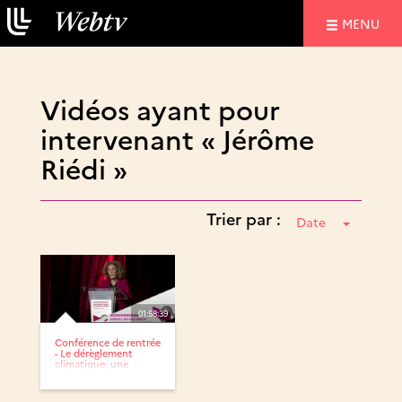
NAVIGATIO
MENU
Vidéos ayant pour
intervenant « Jérôme
Riédi »
Trier par :
Date
01:58:39
Conférence de rentrée
- Le dérèglement
climatique, une
chance...