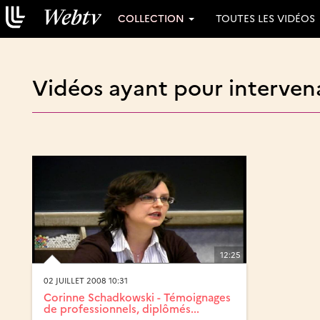
COLLECTION
TOUTES LES VIDÉOS
Vidéos ayant pour interven
12:25
02 JUILLET 2008 10:31
Corinne Schadkowski - Témoignages
de professionnels, diplômés...