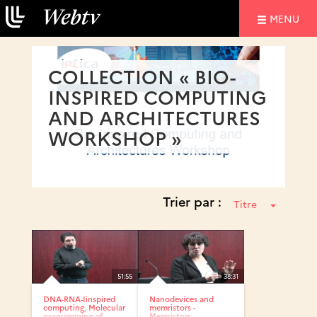
NAVIGATIO
MENU
COLLECTION « BIO-
INSPIRED COMPUTING
AND ARCHITECTURES
WORKSHOP »
Trier par :
Titre
51:55
38:31
DNA-RNA-Iinspired
Nanodevices and
computing, Molecular
memristors -
programming of
Memristors –