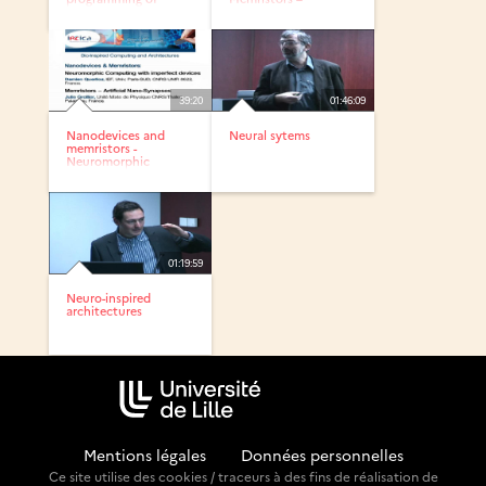
logic...
Artificial...
39:20
01:46:09
Nanodevices and
Neural sytems
memristors -
Neuromorphic
Computing with...
01:19:59
Neuro-inspired
architectures
Mentions légales
-
Données personnelles
Ce site utilise des cookies / traceurs à des fins de réalisation de