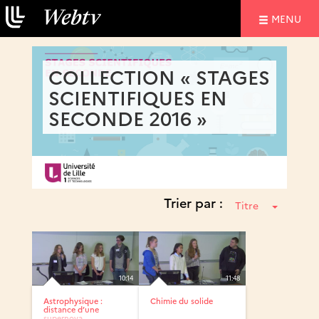
NAVIGATIO
MENU
COLLECTION « STAGES
SCIENTIFIQUES EN
SECONDE 2016 »
Trier par :
Titre
10:14
11:48
Astrophysique :
Chimie du solide
distance d’une
supernova