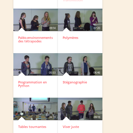
Transmission
09:14
07:20
Paléo-environnements
Polymères
des tétrapodes
05:53
06:46
Programmation en
Stéganographie
Python
06:19
09:19
Tables tournantes
Viser juste