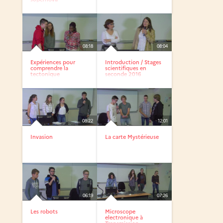
08:18
08:04
Expériences pour
Introduction / Stages
comprendre la
scientifiques en
tectonique
seconde 2016
08:22
12:01
Invasion
La carte Mystérieuse
06:19
07:26
Les robots
Microscope
electronique à