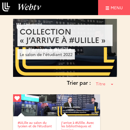
NAVIGATIO
MENU
COLLECTION
« J’ARRIVE À #ULILLE »
Le salon de l'étudiant 2022
Trier par :
Titre
02:00
00:00
#ULille au salon du
J'arrive à #Ulille. Avec
lycéen et de l’étudiant
les bibliothèques et
learning...