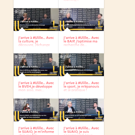
00:00
00:00
J'arrive à #Ulille… Avec
J'arrive à #Ulille… Avec
la culture, je
le BAIP, j’optimise ma
découvre, j’échange
recherche de...
et...
00:00
00:00
J'arrive à #Ulille… Avec
J'arrive à #Ulille… Avec
le BVEH,je développe
le sport, je m’épanouis
mon asso, mes...
et je pratique !
00:00
00:00
J'arrive à #Ulille… Avec
J'arrive à #Ulille… Avec
le SUAIO, je m’informe
le SUAIO, je suis