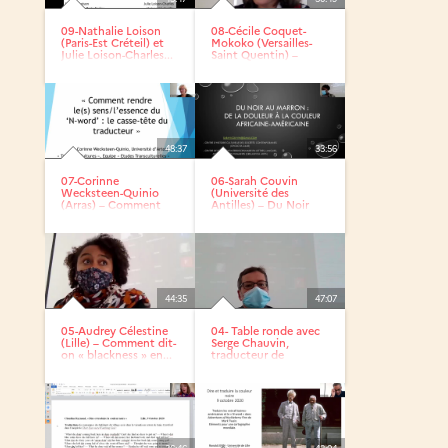
09-Nathalie Loison
08-Cécile Coquet-
(Paris-Est Créteil) et
Mokoko (Versailles-
Julie Loison-Charles...
Saint Quentin) –
Commet...
48:37
33:56
07-Corinne
06-Sarah Couvin
Wecksteen-Quinio
(Université des
(Arras) – Comment
Antilles) – Du Noir
rendre le(s)...
au...
44:35
47:07
05-Audrey Célestine
04- Table ronde avec
(Lille) – Comment dit-
Serge Chauvin,
on « blackness » en...
traducteur de
Colson...