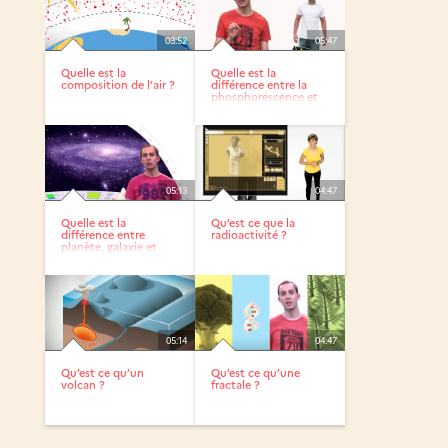
03:52
05:47
Quelle est la
Quelle est la
composition de l’air ?
différence entre la
phosphorescence et
la...
05:13
04:47
Quelle est la
Qu’est ce que la
différence entre
radioactivité ?
planète, galaxie et
étoile ?
05:14
04:47
Qu’est ce qu’un
Qu’est ce qu’une
volcan ?
fractale ?