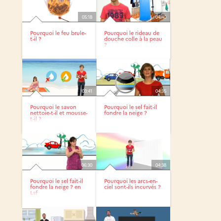
05:18
04:40
Pourquoi le feu brule-
Pourquoi le rideau de
t-il ?
douche colle à la peau
?
03:41
04:35
Pourquoi le savon
Pourquoi le sel fait-il
nettoie-t-il et mousse-
fondre la neige ?
t-il ?
06:30
04:38
Pourquoi le sel fait-il
Pourquoi les arcs-en-
fondre la neige ? en
ciel sont-ils incurvés ?
Lsf