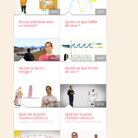
04:10
03:11
Puis-je m’éclairer avec
Qu’est ce que l’effet
un animal ?
de serre ?
05:33
06:07
Qu’est-ce qu’un
Qu’est-ce que le mur
mirage ?
du son ?
04:37
07:20
Quel est le point
Quel est le point
commun entre un
commun entre un
ananas, un lapin et la
vélo d’appartement et
tour...
une...