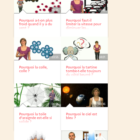
05:35
03:40
Pourquoi a-t-on plus
Pourquoi faut-il
froid quand il y a du
limiter la vitesse pour
vent ?
diminuer les...
03:55
04:01
Pourquoi la colle,
Pourquoi la tartine
colle ?
tombe-t-elle toujours
du côté beurré ?
04:06
03:36
Pourquoi la toile
Pourquoi le ciel est
d‘araignée est-elle si
bleu ?
solide ?