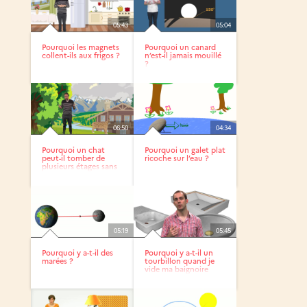
05:43
05:04
Pourquoi les magnets
Pourquoi un canard
collent-ils aux frigos ?
n’est-il jamais mouillé
?
06:50
04:34
Pourquoi un chat
Pourquoi un galet plat
peut-il tomber de
ricoche sur l’eau ?
plusieurs étages sans
se...
05:19
05:45
Pourquoi y a-t-il des
Pourquoi y a-t-il un
marées ?
tourbillon quand je
vide ma baignoire
ou...