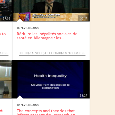
57:33
32:17
16 FÉVRIER 2007
s to
Réduire les inégalités sociales de
santé en Allemagne : les...
POLITIQUES PUBLIQUES ET PRATIQUES PROFESSIONNELLES FACE AUX INÉGALITÉS SOCIALES DE SANTÉ (COLLOQUE INTERNATIONAL)
POLITIQUES PUBLIQUES ET PRATIQUES PROFESSIONNELLES FACE AUX INÉGALITÉS SOCIALES DE SANTÉ (COLLOQUE INTERNATIONAL)
41:14
23:27
19 FÉVRIER 2007
 du
The concepts and theories that
inform present day research on...