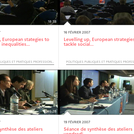
18:38
7
16 FÉVRIER 2007
, European stategies to
Levelling up, European strategie
 inequalities...
tackle social...
POLITIQUES PUBLIQUES ET PRATIQUES PROFESSIONNELLES FACE AUX INÉGALITÉS SOCIALES DE SANTÉ (COLLOQUE INTERNATIONAL)
46:28
7
19 FÉVRIER 2007
ynthèse des ateliers
Séance de synthèse des ateliers
vendredi