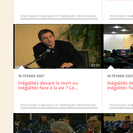
POLITIQUES PUBLIQUES ET PRATIQUES PROFESSIONNELLES FACE AUX INÉGALITÉS SOCIALES DE SANTÉ (COLLOQUE INTERNATIONAL)
37:37
16 FÉVRIER 2007
16 FÉVRIER 200
Inégalités devant la mort ou
Inégalités d
inégalités face à la vie ? Le...
inégalités fac
POLITIQUES PUBLIQUES ET PRATIQUES PROFESSIONNELLES FACE AUX INÉGALITÉS SOCIALES DE SANTÉ (COLLOQUE INTERNATIONAL)