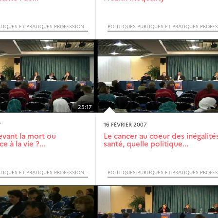
POLITIQUES PUBLIQUES ET PRATIQUES PROFESSIONNELLES FACE AUX INÉGALITÉS SOCIALES DE SANTÉ (COLLOQUE INTERNATIONAL)
25:17
7
16 FÉVRIER 2007
evant la mort ou
Le cancer au coeur des inégalité
e à la vie ?...
santé, quelle politique...
POLITIQUES PUBLIQUES ET PRATIQUES PROFESSIONNELLES FACE AUX INÉGALITÉS SOCIALES DE SANTÉ (COLLOQUE INTERNATIONAL)