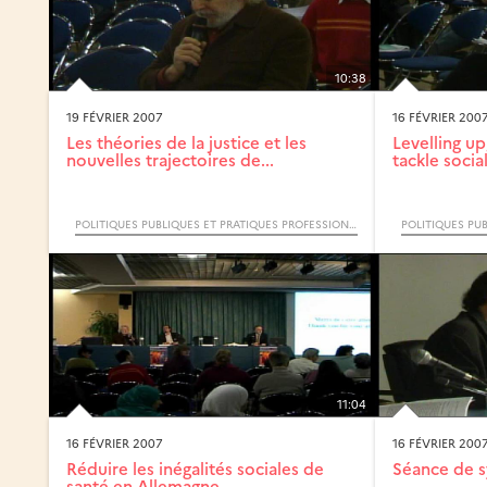
10:38
19 FÉVRIER 2007
16 FÉVRIER 200
Les théories de la justice et les
Levelling up
nouvelles trajectoires de...
tackle social
POLITIQUES PUBLIQUES ET PRATIQUES PROFESSIONNELLES FACE AUX INÉGALITÉS SOCIALES DE SANTÉ (COLLOQUE INTERNATIONAL)
11:04
16 FÉVRIER 2007
16 FÉVRIER 200
Réduire les inégalités sociales de
Séance de s
santé en Allemagne......