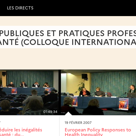
LES DIRECTS
 PUBLIQUES ET PRATIQUES PROFE
SANTÉ (COLLOQUE INTERNATIONAL
01:49:34
7
19 FÉVRIER 2007
uire les inégalités
European Policy Responses to
anté : du...
Health Inequality