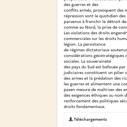
des guerres et des
conflits armés, provoquent des m
répression sont le quotidien des 
parvenus à franchir le détroit de
comme au Nord, la prise de cons
Les violations des droits engend
commerciales sur les droits huma
légion. La persistance
de régimes dictatoriaux soutenus
considérations géostratégiques 
sociales. La souveraineté
des pays du Sud est bafouée par l
judiciaires constituent un pilier
des armes et la prédation des ric
les guerres et alimentent une co
pasen mesure de maîtriser des en
des exigences éthiques au nom du
renforcement des politiques sécur
droits fondamentaux.
Téléchargements