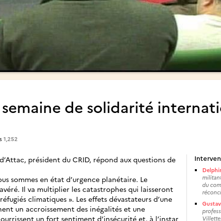
 semaine de solidarité internat
es
1,252
Interven
 d’Attac, président du CRID, répond aux questions de
Delphin
militan
ous sommes en état d’urgence planétaire. Le
du comi
véré. Il va multiplier les catastrophes qui laisseront
réconci
«réfugiés climatiques ». Les effets dévastateurs d’une
Gustav
înent un accroissement des inégalités et une
profess
urrissent un fort sentiment d’insécurité et, à l’instar
Villett