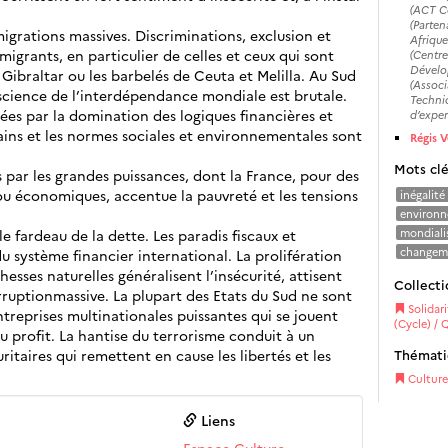
(ACT Co
(Parten
igrations massives. Discriminations, exclusion et
Afrique
migrants, en particulier de celles et ceux qui sont
(Centre
Dévelo
 Gibraltar ou les barbelés de Ceuta et Melilla. Au Sud
(Associ
cience de l’interdépendance mondiale est brutale.
Technic
rées par la domination des logiques financières et
d’exper
ins et les normes sociales et environnementales sont
Régis V
Mots cl
 par les grandes puissances, dont la France, pour des
ou économiques, accentue la pauvreté et les tensions
inégalité
environ
e fardeau de la dette. Les paradis fiscaux et
mondiali
changeme
 du système financier international. La prolifération
hesses naturelles généralisent l’insécurité, attisent
Collecti
rruptionmassive. La plupart des Etats du Sud ne sont
Solidari
treprises multinationales puissantes qui se jouent
(Cycle) / 
 profit. La hantise du terrorisme conduit à un
itaires qui remettent en cause les libertés et les
Thémat
Culture
Liens
Espace Culture,