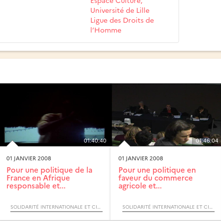
Université de Lille
Ligue des Droits de
l’Homme
01:40:40
01:46:04
01 JANVIER 2008
01 JANVIER 2008
Pour une politique de la
Pour une politique en
France en Afrique
faveur du commerce
responsable et...
agricole et...
SOLIDARITÉ INTERNATIONALE ET CITOYENNETÉ ACTIVE (CYCLE) / QUESTION DE SENS
SOLIDARITÉ INTERNATIONALE ET CITOYENNETÉ ACTIVE (CYCLE) / QUESTION DE SENS