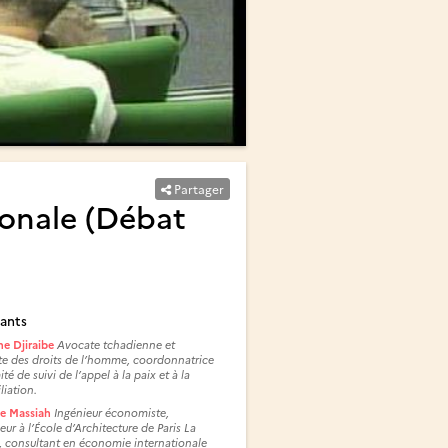
Partager
ionale (Débat
ants
e Djiraibe
Avocate tchadienne et
te des droits de l’homme, coordonnatrice
té de suivi de l’appel à la paix et à la
liation.
e Massiah
Ingénieur économiste,
eur à l’École d’Architecture de Paris La
e, consultant en économie internationale