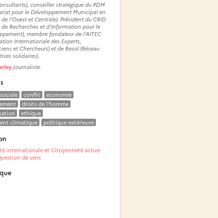
nsultants), conseiller stratégique du PDM
ariat pour le Développement Municipal en
 de l’Ouest et Centrale). Président du CRID
 de Recherches et d’Information pour le
ppement), membre fondateur de l’AITEC
ation Internationale des Experts,
iens et Chercheurs) et de Resol (Réseau
tises solidaires).
erley
Journaliste.
és
 sociale
conflit
economie
nement
droits de l’homme
sation
ethique
nt climatique
politique extérieure
on
té internationale et Citoyenneté active
Question de sens
ique