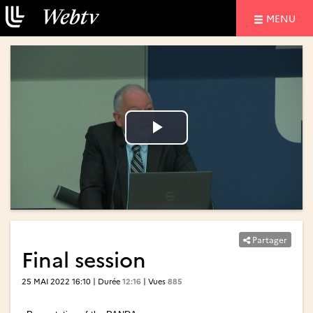
NAVIGATIO
MENU
Lire
Lire
la
la
vidéo
vidéo
Partager
Final session
25 MAI 2022 16:10 | Durée
12:16
| Vues
885