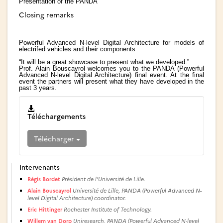
Presentation of the PANDA
Closing remarks
Powerful Advanced N-level Digital Architecture
for models of
electrifed vehicles and their components
“
It will be a great showcase to present what we developed.”
Prof. Alain Bouscayrol welcomes you to the PANDA (Powerful
Advanced N-level Digital Architecture) final event. At the final
event the partners will present what they have developed in the
past 3 years.
Téléchargements
Télécharger
Intervenants
Régis Bordet
Président de l’Université de Lille.
Alain Bouscayrol
Université de Lille, PANDA (Powerful Advanced N-
level Digital Architecture) coordinator.
Eric Hittinger
Rochester Institute of Technology.
Willem van Dorp
Uniresearch, PANDA (Powerful Advanced N-level