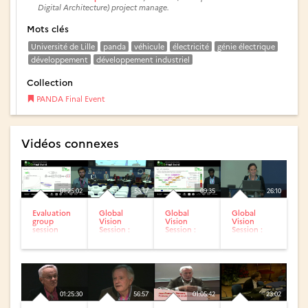
Digital Architecture) project manage.
Mots clés
Université de Lille
panda
véhicule
électricité
génie électrique
développement
développement industriel
Collection
PANDA Final Event
Vidéos connexes
01:25:02
53:17
09:35
26:10
Evaluation
Global
Global
Global
group
Vision
Vision
Vision
session
Session :
Session :
Session :
Round
Spin-off on
Carbon care
table on
EMR & e-
action of
future
mobility
PANDA
European
Projects
01:25:30
56:57
01:05:42
23:02