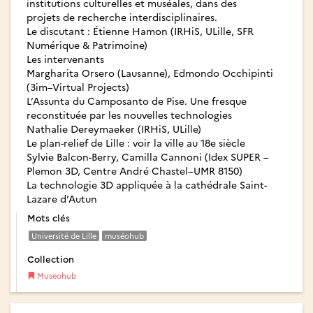
institutions culturelles et muséales, dans des
projets de recherche interdisciplinaires.
Le discutant : Étienne Hamon (IRHiS, ULille, SFR
Numérique & Patrimoine)
Les intervenants
Margharita Orsero (Lausanne), Edmondo Occhipinti
(3im–Virtual Projects)
L’Assunta du Camposanto de Pise. Une fresque
reconstituée par les nouvelles technologies
Nathalie Dereymaeker (IRHiS, ULille)
Le plan-relief de Lille : voir la ville au 18e siècle
Sylvie Balcon-Berry, Camilla Cannoni (Idex SUPER –
Plemon 3D, Centre André Chastel–UMR 8150)
La technologie 3D appliquée à la cathédrale Saint-
Lazare d’Autun
Mots clés
Université de Lille
muséohub
Collection
Museohub