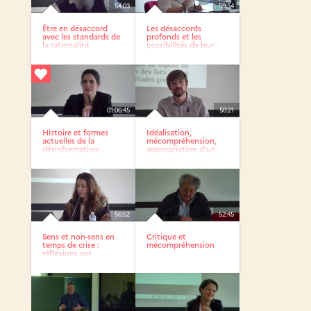
54:03
59:34
Être en désaccord
Les désaccords
avec les standards de
profonds et les
la rationalité
possibilités de leur
solution...
01:06:45
50:21
Histoire et formes
Idéalisation,
actuelles de la
mécompréhension,
désinformation
appropriation d’un
passé révolu...
56:52
52:45
Sens et non-sens en
Critique et
temps de crise :
mécompréhension
réflexions sur
l’homme...