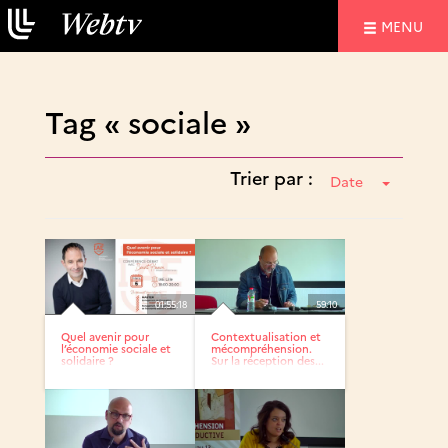
NAVIGATIO
MENU
Tag « sociale »
Trier par :
Date
01:55:18
59:10
Quel avenir pour
Contextualisation et
l’économie sociale et
mécompréhension.
solidaire ?
Sur la réception des...