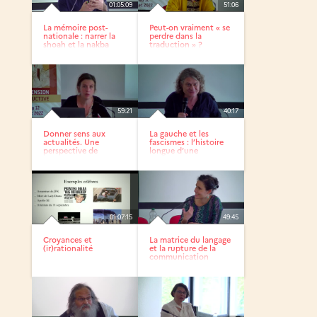
01:05:09
51:06
La mémoire post-
Peut-on vraiment « se
nationale : narrer la
perdre dans la
shoah et la nakba
traduction » ?
Chandra...
59:21
40:17
Donner sens aux
La gauche et les
actualités. Une
fascismes : l’histoire
perspective de
longue d’une
sociologie...
certaine...
01:07:15
49:45
Croyances et
La matrice du langage
(ir)rationalité
et la rupture de la
communication