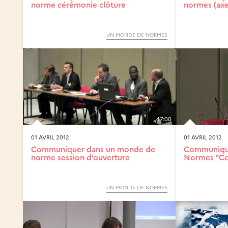
norme cérémonie clôture
normes (axe 
UN MONDE DE NORMES
47:00
01 AVRIL 2012
01 AVRIL 2012
Communiquer dans un monde de
Communique
norme session d’ouverture
Normes "Co
UN MONDE DE NORMES