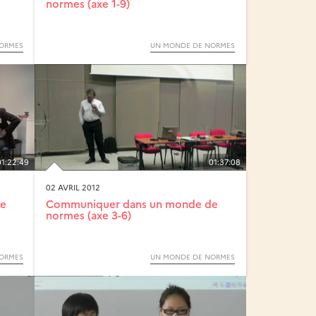
normes (axe 1-9)
ORMES
UN MONDE DE NORMES
01:22:49
01:37:08
02 AVRIL 2012
de
Communiquer dans un monde de
normes (axe 3-6)
ORMES
UN MONDE DE NORMES