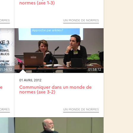
normes (axe 1-3)
ORMES
UN MONDE DE NORMES
01:36:12
01:58:12
01 AVRIL 2012
de
Communiquer dans un monde de
normes (axe 3-2)
ORMES
UN MONDE DE NORMES