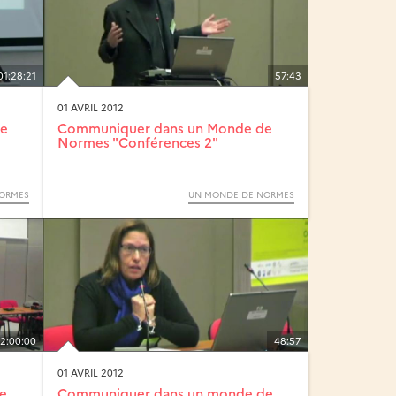
01:28:21
57:43
01 AVRIL 2012
de
Communiquer dans un Monde de
Normes "Conférences 2"
ORMES
UN MONDE DE NORMES
2:00:00
48:57
01 AVRIL 2012
e
Communiquer dans un monde de