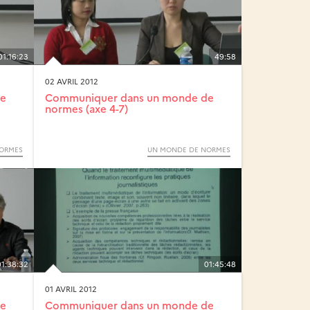
01:16:23
49:58
02 AVRIL 2012
de
Communiquer dans un monde de
normes (axe 4-7)
ORMES
UN MONDE DE NORMES
01:38:32
01:45:48
01 AVRIL 2012
de
Communiquer dans un monde de