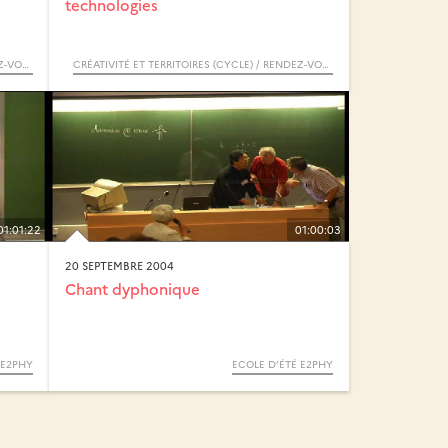
technologies
CRÉATIVITÉ ET TERRITOIRES (CYCLE) / RENDEZ-VOUS D’ARCHIMÈDE
CRÉATIVITÉ ET TERRITOIRES (CYCLE) / RENDEZ-VOUS D’ARCHIMÈDE
01:01:22
01:00:03
20 SEPTEMBRE 2004
e
Chant dyphonique
 E2PHY
ECOLE D’ÉTÉ E2PHY