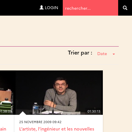
Termes
LOGIN
Va
de
recherche
Trier par :
Date
01:38:09
01:30:13
25 NOVEMBRE 2009 09:42
ain
L’artiste, l’ingénieur et les nouvelles