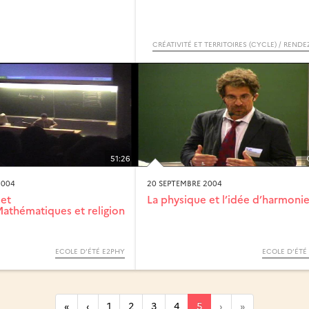
51:26
2004
20 SEPTEMBRE 2004
 et
La physique et l’idée d’harmoni
Mathématiques et religion
ECOLE D’ÉTÉ E2PHY
ECOLE D’ÉTÉ
«
‹
1
2
3
4
5
›
»