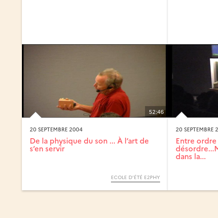
52:46
20 SEPTEMBRE 2004
20 SEPTEMBRE 
De la physique du son ... À l’art de
Entre ordre
s’en servir
désordre...
dans la...
ECOLE D’ÉTÉ E2PHY