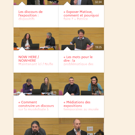
07:24
32:34
Les discours de
« Exposer Matisse,
l’exposition :
comment et pourquoi
dispositifs
faire ? » Patrice
muséographiques,...
Deparpe
34:12
19:25
NOW HERE /
« Les mots pour le
NOWHERE
dire : la
Maintenant ici / Nulle
problématique des
part -...
panneaux et des...
19:15
27:52
« Comment
« Médiations des
construire un discours
expositions
sur la muséologie à
temporaires au musée
partir de...
du...