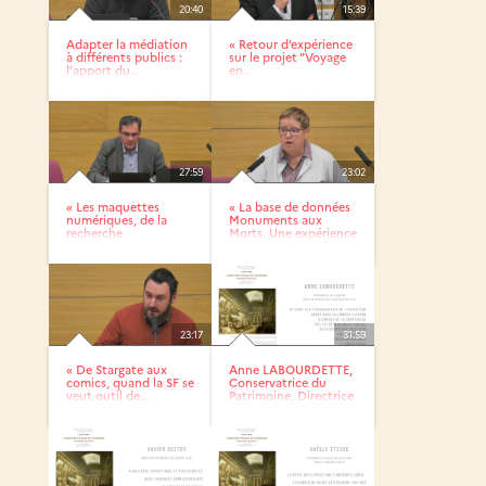
20:40
15:39
Adapter la médiation
« Retour d’expérience
à différents publics :
sur le projet "Voyage
l’apport du...
en...
27:59
23:02
« Les maquettes
« La base de données
numériques, de la
Monuments aux
recherche
Morts. Une expérience
fondamentale à la...
de...
23:17
31:59
« De Stargate aux
Anne LABOURDETTE,
comics, quand la SF se
Conservatrice du
veut outil de...
Patrimoine, Directrice
du...