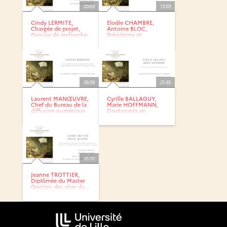
20:03
13:59
Cindy LERMITE,
Elodie CHAMBRE,
Chargée de projet,
Antoine BLOC,
Groupe de recherche
Présidente et
Achac
Secrétaire de...
26:09
21:35
Laurent MANŒUVRE,
Cyrille BALLAGUY,
Chef du Bureau de la
Marie HOFFMANN,
diffusion numérique
Doctorants en
des...
muséologie,...
26:50
Jeanne TROTTIER,
Diplômée du Master
Gestion des sites du...