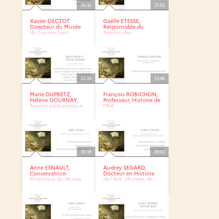
26:36
21:53
Xavier DECTOT
Gaëlle ETESSE,
Directeur du Musée
Responsable du
du Louvre-Lens
Service des
Collections, Musée...
22:39
13:46
Marie DUPRETZ,
François ROBICHON,
Hélène GOURNAY,
Professeur, Histoire de
Service pédagogique
l’Art...
de La Coupole
30:38
39:02
Anne ESNAULT,
Audrey SEGARD,
Conservatrice-
Docteur en Histoire
Directrice du Musée
de l’Art, chargée de...
des Beaux Arts...