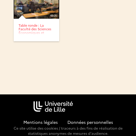
48:05
Table ronde : La
Faculté des Sciences
Économiques et
Sociales...
Mentions légales
-
Données personnelles
Ce site utilise des cookies / traceurs à des fins de réalisation de
statistiques anonymes de mesures d'audience.