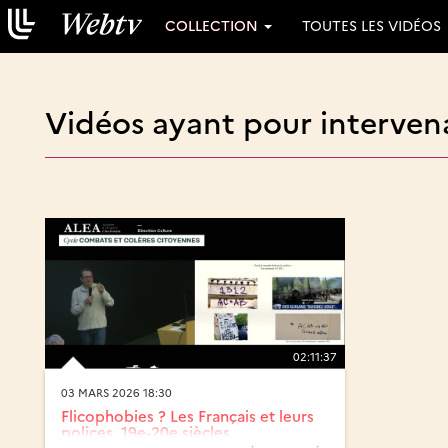
COLLECTION
TOUTES LES VIDÉOS
Vidéos ayant pour interve
02:11:37
03 MARS 2026 18:30
Flicophobies ? Les Français et leurs
polices, 19e-20e siècles