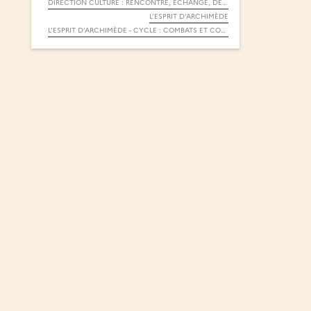
DIRECTION CULTURE : RENCONTRE, ÉCHANGE, DÉBAT
L’ESPRIT D’ARCHIMÈDE
L’ESPRIT D’ARCHIMÈDE - CYCLE : COMBATS ET COLÈRES CITOYENNES