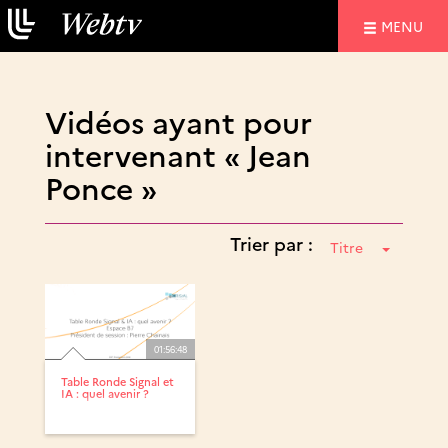
NAVIGATIO
MENU
Vidéos ayant pour
intervenant « Jean
Ponce »
Trier par :
Titre
01:56:48
Table Ronde Signal et
IA : quel avenir ?