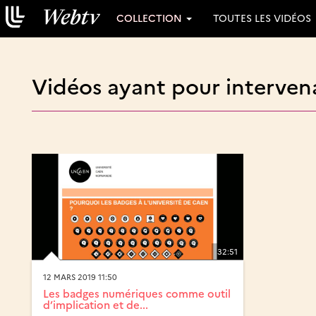
COLLECTION
TOUTES LES VIDÉOS
Vidéos ayant pour intervena
32:51
12 MARS 2019 11:50
Les badges numériques comme outil
d’implication et de...