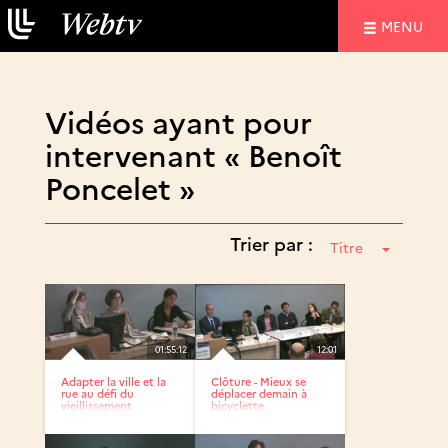
NAVIGATIO
MENU
Vidéos ayant pour
intervenant « Benoît
Poncelet »
Trier par :
Titre
01:55:12
12:01
Adapter la ville et la
Clôture - Mieux se
rue au défi du
déplacer demain à
vieillissement
bicyclette.
Comment...