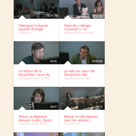
02:41:19
01:01:42
Fabriquer la haute-
Faire du « design
qualité d’usage
universel », un
urbaine
objectif de société
40:05
03:08:56
Le retour de la
Le vélo au cœur de
bicyclette : essai de
l’évolution des
prospective à 2050....
territoires et des
modes de...
38:47
08:12
Mieux se déplacer
Penser la ville demain
demain à vélo. Quels
avec les séniors /
apports tirer de la...
Ouverture