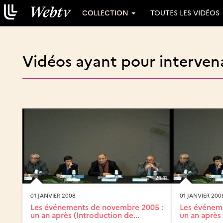
COLLECTION
TOUTES LES VIDÉOS
Vidéos ayant pour intervena
21:11
01 JANVIER 2008
01 JANVIER 200
Les événements de novembre 2005 :
Les événem
un an après (Introduction de...
un an après