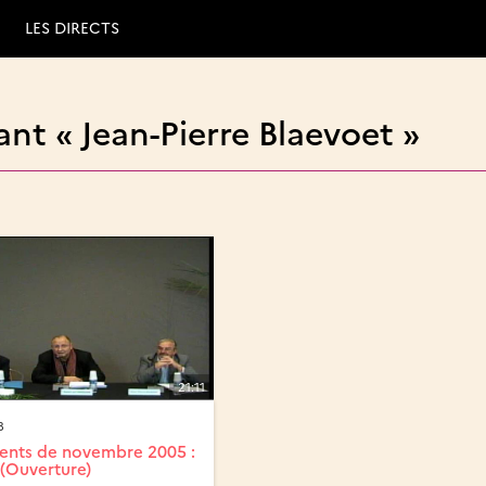
LES DIRECTS
nt « Jean-Pierre Blaevoet »
21:11
8
ents de novembre 2005 :
 (Ouverture)