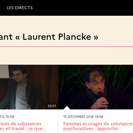
LES DIRECTS
ant « Laurent Plancke »
33:51
12 10:58
15 DÉCEMBRE 2016 19:08
ons de substances
Femmes et usages de substance
s et travail : ce que...
psychoactives : approche...