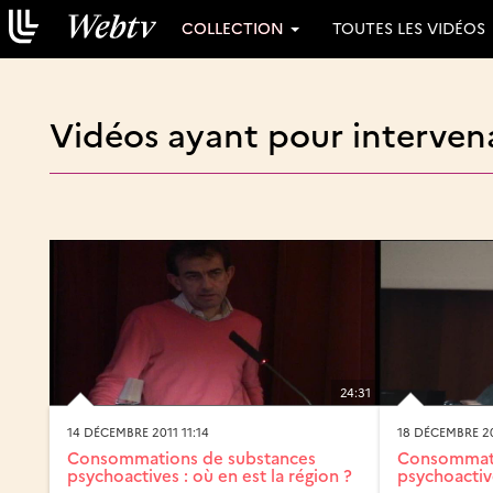
COLLECTION
TOUTES LES VIDÉOS
Vidéos ayant pour interven
24:31
14 DÉCEMBRE 2011 11:14
18 DÉCEMBRE 20
Consommations de substances
Consommati
psychoactives : où en est la région ?
psychoactive