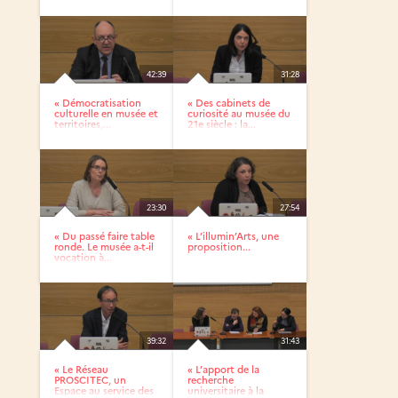
culturelle
utilité...
42:39
31:28
« Démocratisation
« Des cabinets de
culturelle en musée et
curiosité au musée du
territoires,...
21e siècle : la...
23:30
27:54
« Du passé faire table
« L’illumin’Arts, une
ronde. Le musée a-t-il
proposition...
vocation à...
39:32
31:43
« Le Réseau
« L’apport de la
PROSCITEC, un
recherche
Espace au service des
universitaire à la