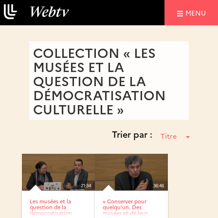
NAVIGATIO
MENU
COLLECTION « LES
MUSÉES ET LA
QUESTION DE LA
DÉMOCRATISATION
CULTURELLE »
Trier par :
Titre
21:34
36:46
Les musées et la
« Conserver pour
question de la
quelqu’un. Des
démocratisation
musées et de leur