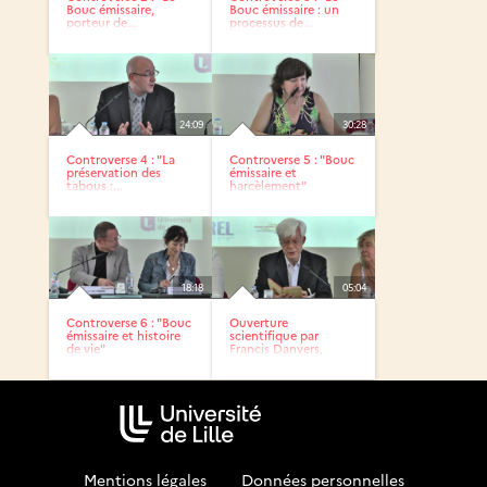
Bouc émissaire,
Bouc émissaire : un
porteur de...
processus de...
24:09
30:28
Controverse 4 : "La
Controverse 5 : "Bouc
préservation des
émissaire et
tabous :...
harcèlement"
18:18
05:04
Controverse 6 : "Bouc
Ouverture
émissaire et histoire
scientifique par
de vie"
Francis Danvers,
journée...
Mentions légales
-
Données personnelles