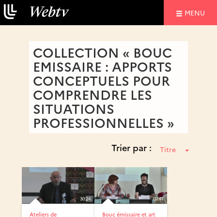
NAVIGATIO
MENU
COLLECTION « BOUC
EMISSAIRE : APPORTS
CONCEPTUELS POUR
COMPRENDRE LES
SITUATIONS
PROFESSIONNELLES »
Trier par :
Titre
30:24
07:41
Ateliers de
Bouc émissaire et art