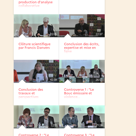
production d’analyse
collaborative
soutenus par...
22:05
22:37
Clôture scientifique
Conclusion des écrits,
par Francis Danvers
expertise et mise en
ligne
42:39
26:53
Conclusion des
Controverse 1 : "Le
travaux et
Bouc émissaire et
perspectives
violence...
22:11
21:28
Controverse 2 : "Le
Controverse 3 : "Le