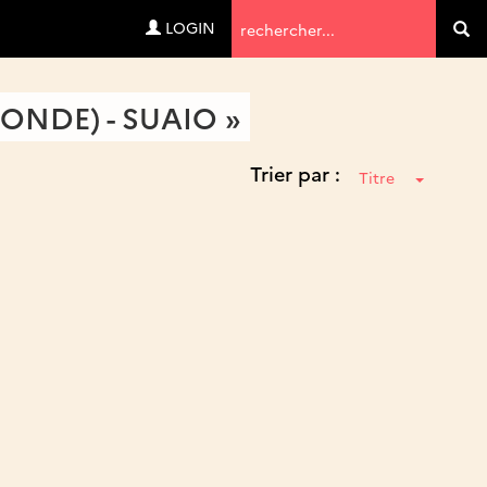
Termes
LOGIN
Va
de
recherche
ONDE) - SUAIO »
Trier par :
Titre