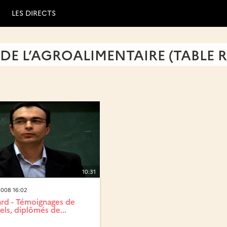
LES DIRECTS
 DE L’AGROALIMENTAIRE (TABLE R
10:31
008 16:02
lard - Témoignages de
els, diplômés de...